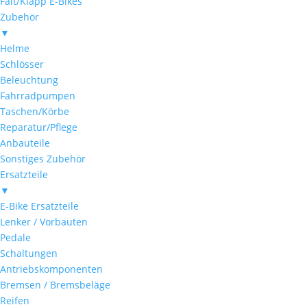
Falt/Klapp E-Bikes
Zubehör
▼
Helme
Schlösser
Beleuchtung
Fahrradpumpen
Taschen/Körbe
Reparatur/Pflege
Anbauteile
Sonstiges Zubehör
Ersatzteile
▼
E-Bike Ersatzteile
Lenker / Vorbauten
Pedale
Schaltungen
Antriebskomponenten
Bremsen / Bremsbeläge
Reifen