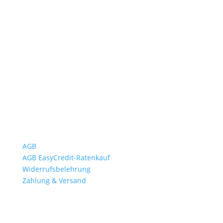
Öffnungszeiten
Mo bis Fr. 9:00 – 18:00 Uhr
Sa.9:00 – 12:00 Uhr
So. geschlossen
Rückgabezeit: bis 18:00 Uhr
Wichtiges
AGB
AGB EasyCredit-Ratenkauf
Widerrufsbelehrung
Zahlung & Versand