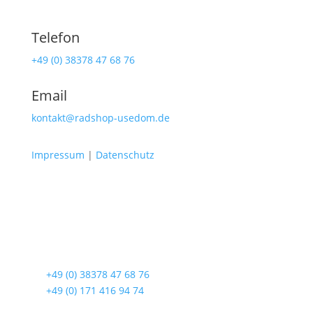
Telefon
+49 (0) 38378 47 68 76
Email
kontakt@radshop-usedom.de
Impressum
|
Datenschutz
Radshop Usedom
Lindenstraße 108
17419 Seebad Ahlbeck
☎
+49 (0) 38378 47 68 76
☎
+49 (0) 171 416 94 74