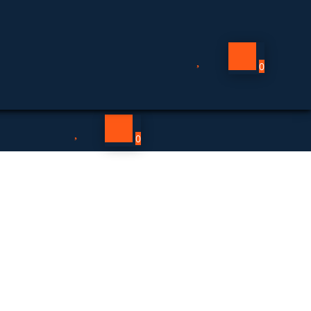

0

0