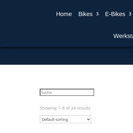
Home
Bikes
E-Bikes
Werkst
Showing 1–8 of 24 results