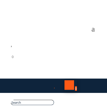

0

0