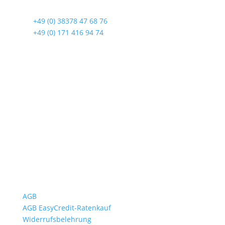
17419 Seebad Ahlbeck
☎
+49 (0) 38378 47 68 76
☎
+49 (0) 171 416 94 74
Öffnungszeiten
Mo bis Fr. 9:00 – 18:00 Uhr
Sa.9:00 – 12:00 Uhr
So. geschlossen
Rückgabezeit: bis 18:00 Uhr
Wichtiges
AGB
AGB EasyCredit-Ratenkauf
Widerrufsbelehrung