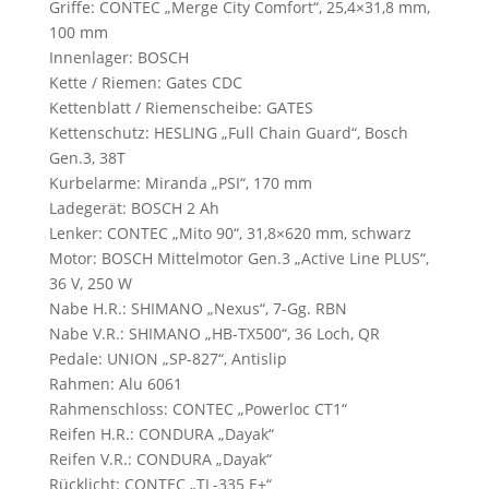
Griffe: CONTEC „Merge City Comfort“, 25,4×31,8 mm,
100 mm
Innenlager: BOSCH
Kette / Riemen: Gates CDC
Kettenblatt / Riemenscheibe: GATES
Kettenschutz: HESLING „Full Chain Guard“, Bosch
Gen.3, 38T
Kurbelarme: Miranda „PSI“, 170 mm
Ladegerät: BOSCH 2 Ah
Lenker: CONTEC „Mito 90“, 31,8×620 mm, schwarz
Motor: BOSCH Mittelmotor Gen.3 „Active Line PLUS“,
36 V, 250 W
Nabe H.R.: SHIMANO „Nexus“, 7-Gg. RBN
Nabe V.R.: SHIMANO „HB-TX500“, 36 Loch, QR
Pedale: UNION „SP-827“, Antislip
Rahmen: Alu 6061
Rahmenschloss: CONTEC „Powerloc CT1“
Reifen H.R.: CONDURA „Dayak“
Reifen V.R.: CONDURA „Dayak“
Rücklicht: CONTEC „TL-335 E+“