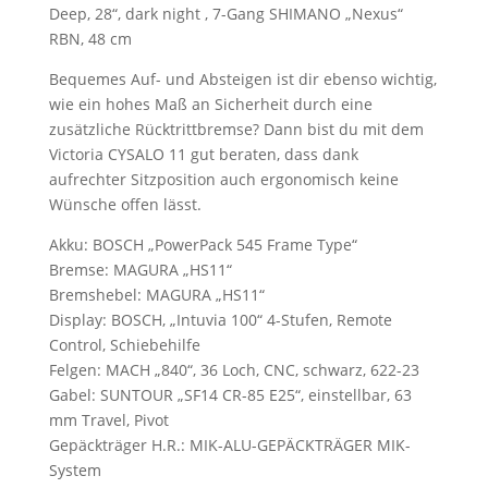
Deep, 28“, dark night , 7-Gang SHIMANO „Nexus“
RBN, 48 cm
Bequemes Auf- und Absteigen ist dir ebenso wichtig,
wie ein hohes Maß an Sicherheit durch eine
zusätzliche Rücktrittbremse? Dann bist du mit dem
Victoria CYSALO 11 gut beraten, dass dank
aufrechter Sitzposition auch ergonomisch keine
Wünsche offen lässt.
Akku: BOSCH „PowerPack 545 Frame Type“
Bremse: MAGURA „HS11“
Bremshebel: MAGURA „HS11“
Display: BOSCH, „Intuvia 100“ 4-Stufen, Remote
Control, Schiebehilfe
Felgen: MACH „840“, 36 Loch, CNC, schwarz, 622-23
Gabel: SUNTOUR „SF14 CR-85 E25“, einstellbar, 63
mm Travel, Pivot
Gepäckträger H.R.: MIK-ALU-GEPÄCKTRÄGER MIK-
System