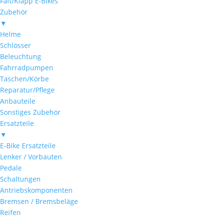
Falt/Klapp E-Bikes
Zubehör
▼
Helme
Schlösser
Beleuchtung
Fahrradpumpen
Taschen/Körbe
Reparatur/Pflege
Anbauteile
Sonstiges Zubehör
Ersatzteile
▼
E-Bike Ersatzteile
Lenker / Vorbauten
Pedale
Schaltungen
Antriebskomponenten
Bremsen / Bremsbeläge
Reifen