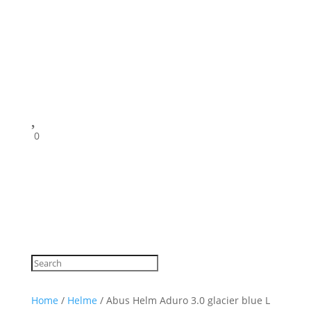

0
Home
/
Helme
/ Abus Helm Aduro 3.0 glacier blue L