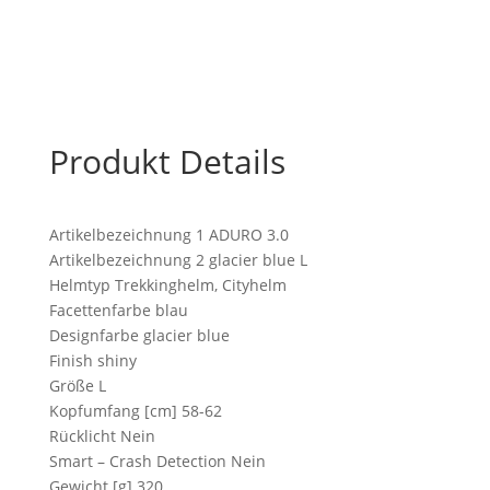
L
58-
62
cm
Menge
Produkt Details
Artikelbezeichnung 1 ADURO 3.0
Artikelbezeichnung 2 glacier blue L
Helmtyp Trekkinghelm, Cityhelm
Facettenfarbe blau
Designfarbe glacier blue
Finish shiny
Größe L
Kopfumfang [cm] 58-62
Rücklicht Nein
Smart – Crash Detection Nein
Gewicht [g] 320