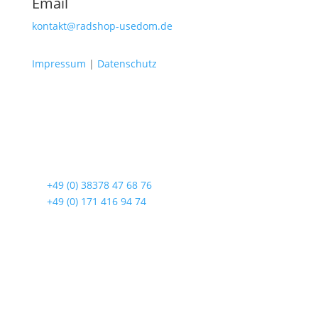
Email
kontakt@radshop-usedom.de
Impressum
|
Datenschutz
Radshop Usedom
Lindenstraße 108
17419 Seebad Ahlbeck
☎
+49 (0) 38378 47 68 76
☎
+49 (0) 171 416 94 74
Öffnungszeiten
Mo bis Fr. 9:00 – 18:00 Uhr
Sa.9:00 – 12:00 Uhr
So. geschlossen