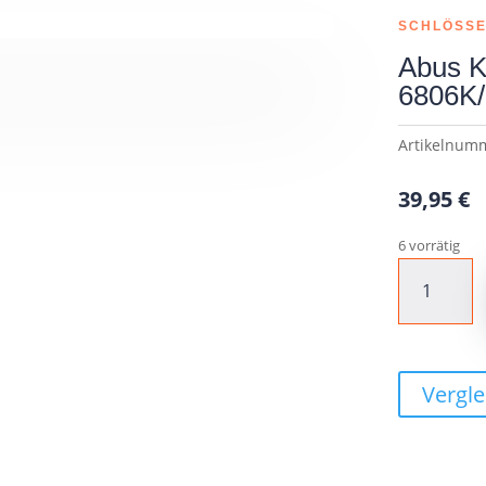
SCHLÖSS
Abus K
6806K/
Artikelnum
39,95
€
6 vorrätig
Abus
Kettenschloss
CATENA
6806K/110
black
Vergle
Menge