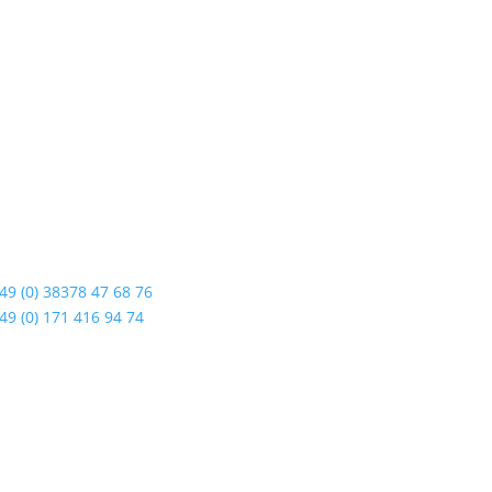
dshop Usedom
Öffnungszeiten
enstraße 108
Mo bis Fr. 9:00 – 18:00 Uhr
19 Seebad Ahlbeck
Sa.9:00 – 12:00 Uhr
So. geschlossen
49 (0) 38378 47 68 76
Rückgabezeit: bis 18:00 Uhr
49 (0) 171 416 94 74