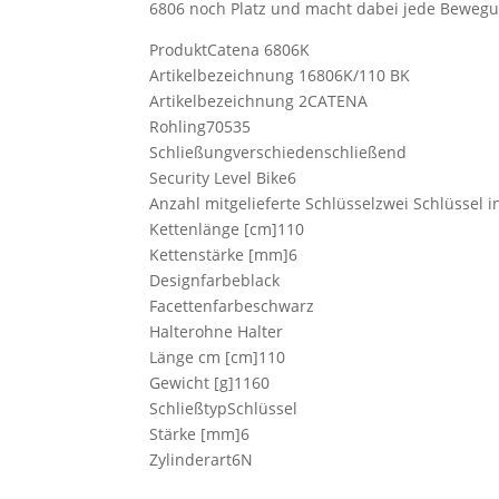
6806 noch Platz und macht dabei jede Bewegu
ProduktCatena 6806K
Artikelbezeichnung 16806K/110 BK
Artikelbezeichnung 2CATENA
Rohling70535
Schließungverschiedenschließend
Security Level Bike6
Anzahl mitgelieferte Schlüsselzwei Schlüssel i
Kettenlänge [cm]110
Kettenstärke [mm]6
Designfarbeblack
Facettenfarbeschwarz
Halterohne Halter
Länge cm [cm]110
Gewicht [g]1160
SchließtypSchlüssel
Stärke [mm]6
Zylinderart6N