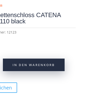
ER
ettenschloss CATENA
110 black
mer:
12123
IN DEN WARENKORB
ichen