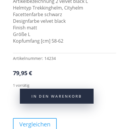
Artikelbezeichnung 2 velvet black L
Helmtyp Trekkinghelm, Cityhelm
Facettenfarbe schwarz
Designfarbe velvet black
Finish matt
Größe L
Kopfumfang [cm] 58-62
Artikelnummer:
14234
79,95
€
1 vorrätig
IN DEN WARENKORB
Abus
Helm
Adruo
3.0
Vergleichen
velvet