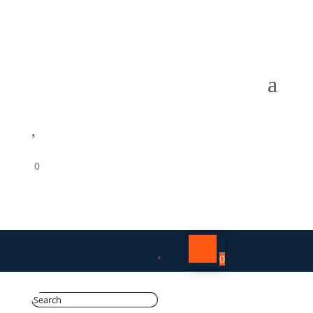

0

0