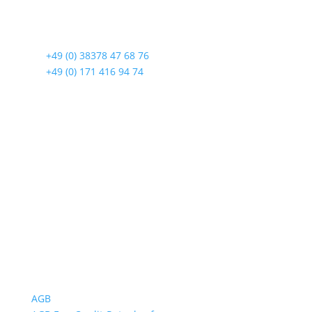
Lindenstraße 108
17419 Seebad Ahlbeck
☎
+49 (0) 38378 47 68 76
☎
+49 (0) 171 416 94 74
Öffnungszeiten
Mo bis Fr. 9:00 – 18:00 Uhr
Sa.9:00 – 12:00 Uhr
So. geschlossen
Rückgabezeit: bis 18:00 Uhr
Wichtiges
AGB