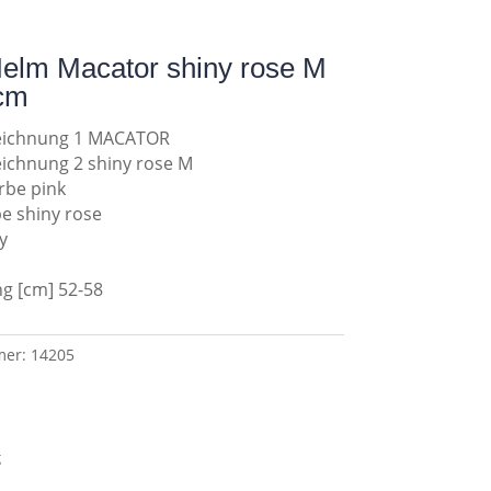
elm Macator shiny rose M
cm
zeichnung 1 MACATOR
eichnung 2 shiny rose M
rbe pink
e shiny rose
y
g [cm] 52-58
mer:
14205
g