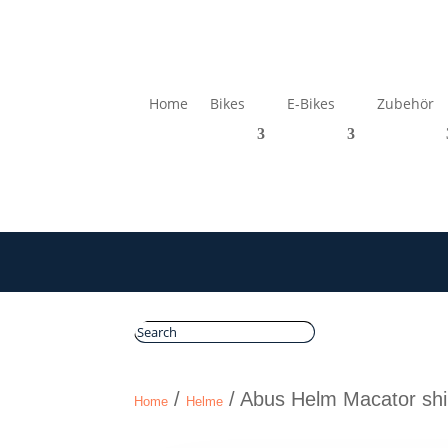
Home
Bikes
E-Bikes
Zubehör
/
/ Abus Helm Macator sh
Home
Helme