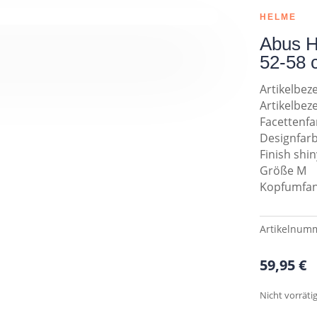
HELME
Abus H
52-58 
Artikelbe
Artikelbez
Facettenfa
Designfarb
Finish shin
Größe M
Kopfumfan
Artikelnum
59,95
€
Nicht vorräti