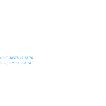
dshop Usedom
Öffnungszeiten
enstraße 108
Mo bis Fr. 9:00 – 18:00 Uhr
19 Seebad Ahlbeck
Sa.9:00 – 12:00 Uhr
So. geschlossen
49 (0) 38378 47 68 76
Rückgabezeit: bis 18:00 Uhr
49 (0) 171 416 94 74