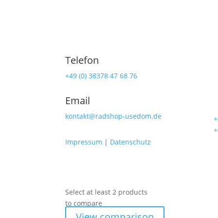
Telefon
Ra
+49 (0) 38378 47 68 76
Lind
Email
174
kontakt@radshop-usedom.de
☎
+
☎
+
Impressum
|
Datenschutz
Select at least 2 products
to compare
View comparison