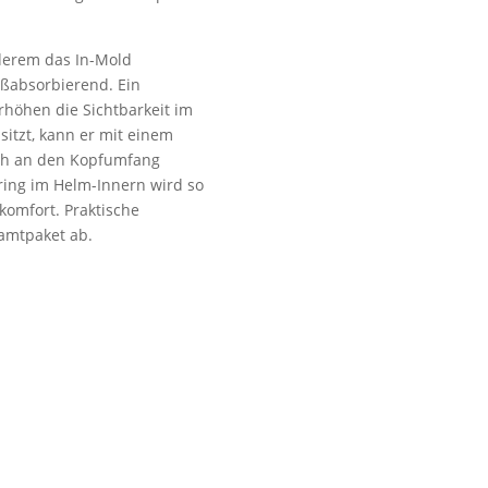
nderem das In-Mold
oßabsorbierend. Ein
erhöhen die Sichtbarkeit im
sitzt, kann er mit einem
fach an den Kopfumfang
ring im Helm-Innern wird so
komfort. Praktische
amtpaket ab.
dshop Usedom
Öffnungszeiten