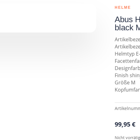
HELME
Abus H
black 
Artikelbez
Artikelbez
Helmtyp E
Facettenfa
Designfarb
Finish shin
Größe M
Kopfumfan
Artikelnum
99,95
€
Nicht vorräti