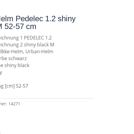
elm Pedelec 1.2 shiny
M 52-57 cm
eichnung 1 PEDELEC 1.2
eichnung 2 shiny black M
-Bike-Helm, Urban-Helm
rbe schwarz
e shiny black
y
g [cm] 52-57
mer:
14271
g