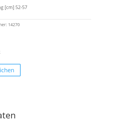
g [cm] 52-57
mer:
14270
g
ichen
aten