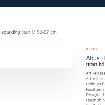
sparkling titan M 52-57 cm
HELME
Abus H
titan 
Artikelbez
Artikelbez
Helmtyp E
Facettenfa
Designfarb
Finish shin