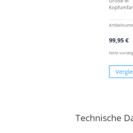
Größe M
Kopfumfan
Artikelnum
99,95
€
Nicht vorräti
Vergle
Technische D