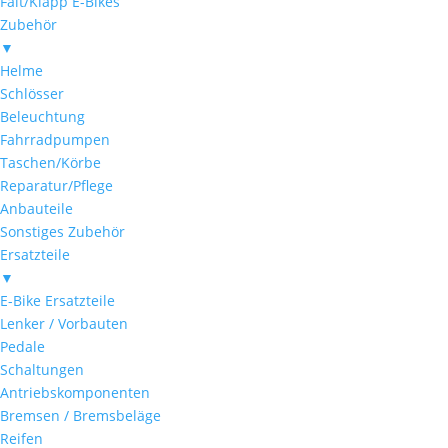
Falt/Klapp E-Bikes
Zubehör
▼
Helme
Schlösser
Beleuchtung
Fahrradpumpen
Taschen/Körbe
Reparatur/Pflege
Anbauteile
Sonstiges Zubehör
Ersatzteile
▼
E-Bike Ersatzteile
Lenker / Vorbauten
Pedale
Schaltungen
Antriebskomponenten
Bremsen / Bremsbeläge
Reifen