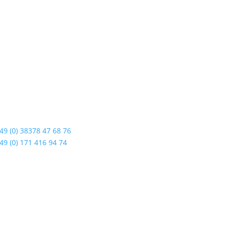
dshop Usedom
Öffnungszeiten
enstraße 108
Mo bis Fr. 9:00 – 18:00 Uhr
19 Seebad Ahlbeck
Sa.9:00 – 12:00 Uhr
So. geschlossen
49 (0) 38378 47 68 76
Rückgabezeit: bis 18:00 Uhr
49 (0) 171 416 94 74