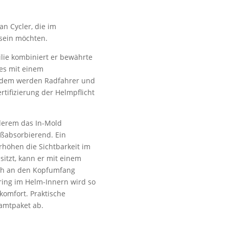
an Cycler, die im
 sein möchten.
ilie kombiniert er bewährte
es mit einem
Zudem werden Radfahrer und
tifizierung der Helmpflicht
nderem das In-Mold
oßabsorbierend. Ein
erhöhen die Sichtbarkeit im
sitzt, kann er mit einem
fach an den Kopfumfang
ring im Helm-Innern wird so
komfort. Praktische
amtpaket ab.