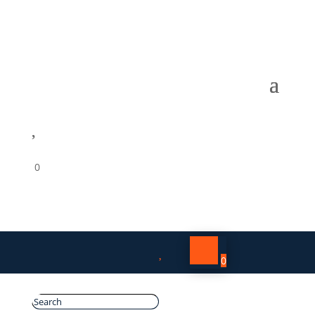

0

0