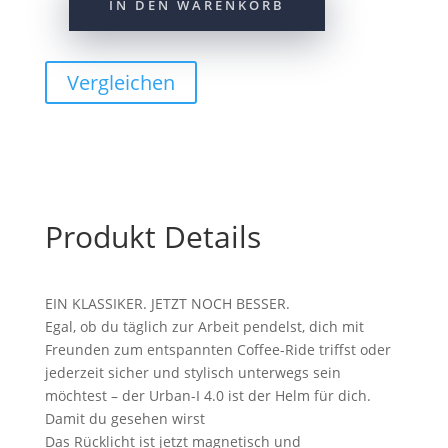
IN DEN WARENKORB
Abus
Helm
Urban-
Vergleichen
I
4.0
glacier
blue
L
57-
61
Produkt Details
cm
Menge
EIN KLASSIKER. JETZT NOCH BESSER.
Egal, ob du täglich zur Arbeit pendelst, dich mit
Freunden zum entspannten Coffee-Ride triffst oder
jederzeit sicher und stylisch unterwegs sein
möchtest – der Urban-I 4.0 ist der Helm für dich.
Damit du gesehen wirst
Das Rücklicht ist jetzt magnetisch und