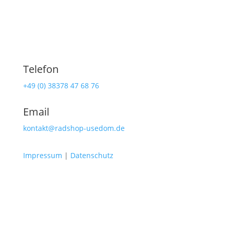
Telefon
+49 (0) 38378 47 68 76
Email
kontakt@radshop-usedom.de
Impressum
|
Datenschutz
Radshop Usedom
Lindenstraße 108
17419 Seebad Ahlbeck