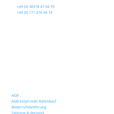
☎
+49 (0) 38378 47 68 76
☎
+49 (0) 171 416 94 74
Öffnungszeiten
Mo bis Fr. 9:00 – 18:00 Uhr
Sa.9:00 – 12:00 Uhr
So. geschlossen
Rückgabezeit: bis 18:00 Uhr
Wichtiges
AGB
AGB EasyCredit-Ratenkauf
Widerrufsbelehrung
Zahlung & Versand