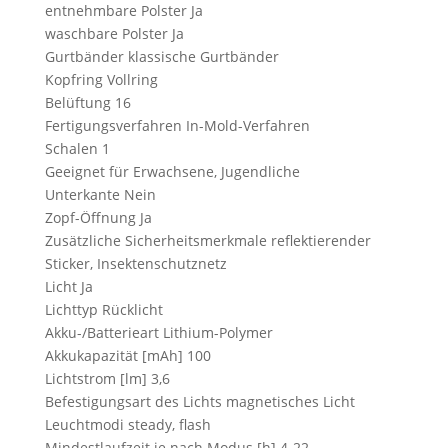
entnehmbare Polster Ja
waschbare Polster Ja
Gurtbänder klassische Gurtbänder
Kopfring Vollring
Belüftung 16
Fertigungsverfahren In-Mold-Verfahren
Schalen 1
Geeignet für Erwachsene, Jugendliche
Unterkante Nein
Zopf-Öffnung Ja
Zusätzliche Sicherheitsmerkmale reflektierender
Sticker, Insektenschutznetz
Licht Ja
Lichttyp Rücklicht
Akku-/Batterieart Lithium-Polymer
Akkukapazität [mAh] 100
Lichtstrom [lm] 3,6
Befestigungsart des Lichts magnetisches Licht
Leuchtmodi steady, flash
Mindestlaufzeit je nach Modus [h] 4-22