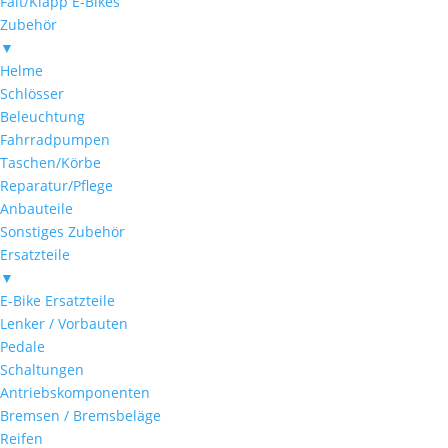
Falt/Klapp E-Bikes
Zubehör
▼
Helme
Schlösser
Beleuchtung
Fahrradpumpen
Taschen/Körbe
Reparatur/Pflege
Anbauteile
Sonstiges Zubehör
Ersatzteile
▼
E-Bike Ersatzteile
Lenker / Vorbauten
Pedale
Schaltungen
Antriebskomponenten
Bremsen / Bremsbeläge
Reifen