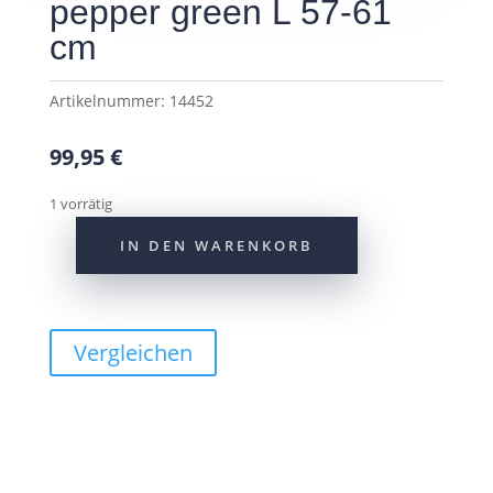
pepper green L 57-61
cm
Artikelnummer:
14452
99,95
€
1 vorrätig
IN DEN WARENKORB
Abus
Helm
Urban-
I
Vergleichen
4.0
pepper
green
L
57-
61