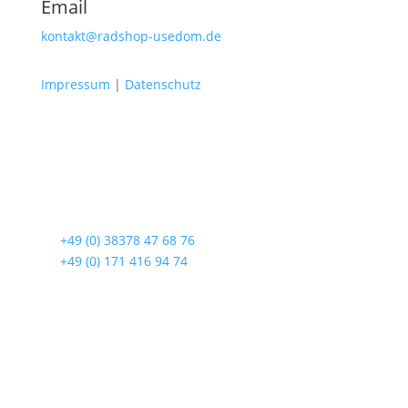
Email
kontakt@radshop-usedom.de
Impressum
|
Datenschutz
Radshop Usedom
Lindenstraße 108
17419 Seebad Ahlbeck
☎
+49 (0) 38378 47 68 76
☎
+49 (0) 171 416 94 74
Öffnungszeiten
Mo bis Fr. 9:00 – 18:00 Uhr
Sa.9:00 – 12:00 Uhr
So. geschlossen