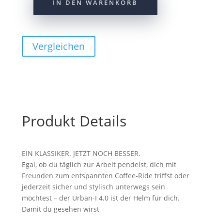
IN DEN WARENKORB
Abus
Helm
Urban-
I
Vergleichen
4.0
velvet
black
L
57-
61
Produkt Details
cm
Menge
EIN KLASSIKER. JETZT NOCH BESSER.
Egal, ob du täglich zur Arbeit pendelst, dich mit
Freunden zum entspannten Coffee-Ride triffst oder
jederzeit sicher und stylisch unterwegs sein
möchtest – der Urban-I 4.0 ist der Helm für dich.
Damit du gesehen wirst