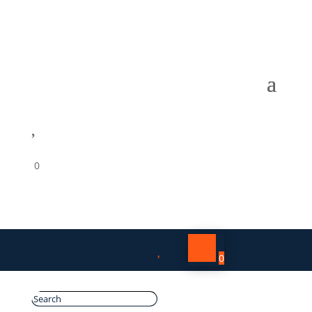

0

0