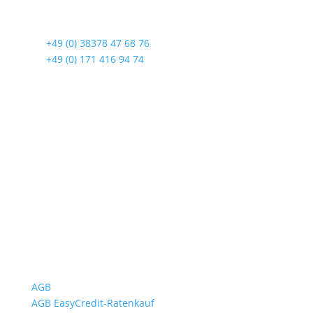
Lindenstraße 108
17419 Seebad Ahlbeck
☎
+49 (0) 38378 47 68 76
☎
+49 (0) 171 416 94 74
Öffnungszeiten
Mo bis Fr. 9:00 – 18:00 Uhr
Sa.9:00 – 12:00 Uhr
So. geschlossen
Rückgabezeit: bis 18:00 Uhr
Wichtiges
AGB
AGB EasyCredit-Ratenkauf