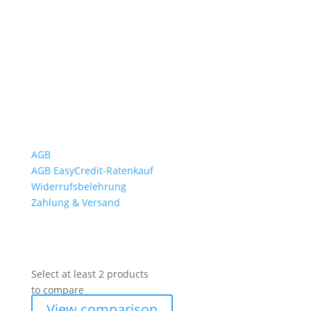
Mo bis Fr. 9:00 – 18:00 Uhr
Sa.9:00 – 12:00 Uhr
So. geschlossen
Rückgabezeit: bis 18:00 Uhr
Wichtiges
AGB
AGB EasyCredit-Ratenkauf
Widerrufsbelehrung
Zahlung & Versand
Select at least 2 products
to compare
View comparison