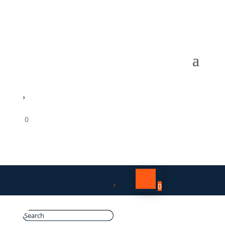

0

0