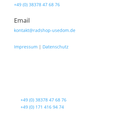
+49 (0) 38378 47 68 76
Email
kontakt@radshop-usedom.de
Impressum
|
Datenschutz
Radshop Usedom
Lindenstraße 108
17419 Seebad Ahlbeck
☎
+49 (0) 38378 47 68 76
☎
+49 (0) 171 416 94 74
Öffnungszeiten