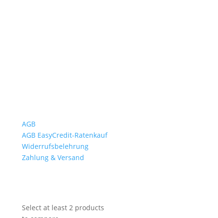
Mo bis Fr. 9:00 – 18:00 Uhr
Sa.9:00 – 12:00 Uhr
So. geschlossen
Rückgabezeit: bis 18:00 Uhr
Wichtiges
AGB
AGB EasyCredit-Ratenkauf
Widerrufsbelehrung
Zahlung & Versand
Select at least 2 products