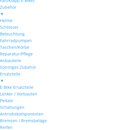
Falt/Klapp E-Bikes
Zubehör
▼
Helme
Schlösser
Beleuchtung
Fahrradpumpen
Taschen/Körbe
Reparatur/Pflege
Anbauteile
Sonstiges Zubehör
Ersatzteile
▼
E-Bike Ersatzteile
Lenker / Vorbauten
Pedale
Schaltungen
Antriebskomponenten
Bremsen / Bremsbeläge
Reifen