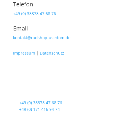
Telefon
+49 (0) 38378 47 68 76
Email
kontakt@radshop-usedom.de
Impressum
|
Datenschutz
Radshop Usedom
Lindenstraße 108
17419 Seebad Ahlbeck
☎
+49 (0) 38378 47 68 76
☎
+49 (0) 171 416 94 74
Öffnungszeiten