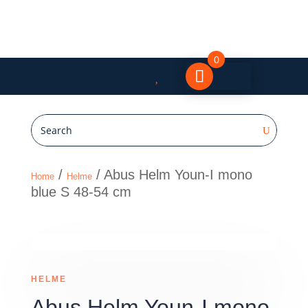
0

/
/ Abus Helm Youn-I mono
Home
Helme
blue S 48-54 cm
HELME
Abus Helm Youn-I mono