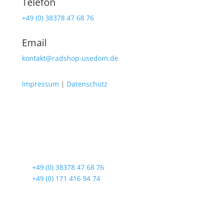
Telefon
+49 (0) 38378 47 68 76
Email
kontakt@radshop-usedom.de
Impressum
|
Datenschutz
Radshop Usedom
Lindenstraße 108
17419 Seebad Ahlbeck
☎
+49 (0) 38378 47 68 76
☎
+49 (0) 171 416 94 74
Öffnungszeiten