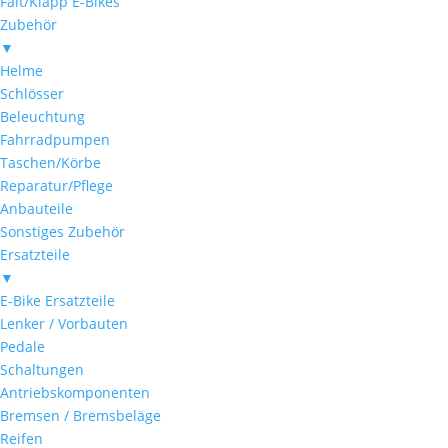
Falt/Klapp E-Bikes
Zubehör
▼
Helme
Schlösser
Beleuchtung
Fahrradpumpen
Taschen/Körbe
Reparatur/Pflege
Anbauteile
Sonstiges Zubehör
Ersatzteile
▼
E-Bike Ersatzteile
Lenker / Vorbauten
Pedale
Schaltungen
Antriebskomponenten
Bremsen / Bremsbeläge
Reifen