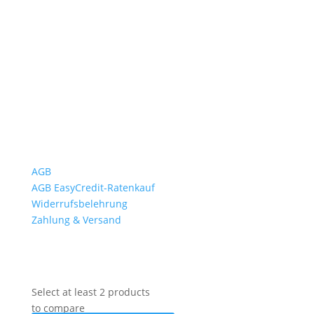
Mo bis Fr. 9:00 – 18:00 Uhr
Sa.9:00 – 12:00 Uhr
So. geschlossen
Rückgabezeit: bis 18:00 Uhr
Wichtiges
AGB
AGB EasyCredit-Ratenkauf
Widerrufsbelehrung
Zahlung & Versand
Select at least 2 products
to compare