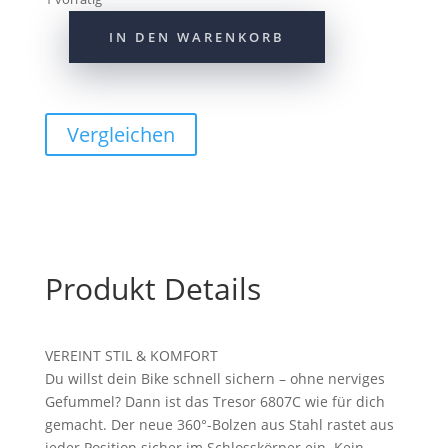
IN DEN WARENKORB
Abus
Kettenschloss
Tresor
6807C/110
Vergleichen
reflective
Menge
Produkt Details
VEREINT STIL & KOMFORT
Du willst dein Bike schnell sichern – ohne nerviges
Gefummel? Dann ist das Tresor 6807C wie für dich
gemacht. Der neue 360°-Bolzen aus Stahl rastet aus
jeder Position sicher im Schlosskörper ein. Kein