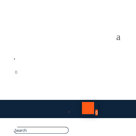

0

0