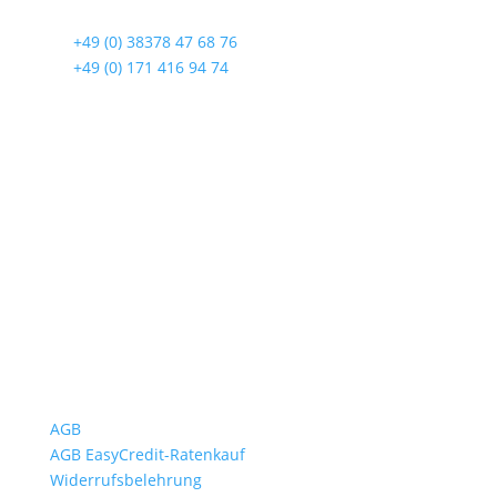
17419 Seebad Ahlbeck
☎
+49 (0) 38378 47 68 76
☎
+49 (0) 171 416 94 74
Öffnungszeiten
Mo bis Fr. 9:00 – 18:00 Uhr
Sa.9:00 – 12:00 Uhr
So. geschlossen
Rückgabezeit: bis 18:00 Uhr
Wichtiges
AGB
AGB EasyCredit-Ratenkauf
Widerrufsbelehrung