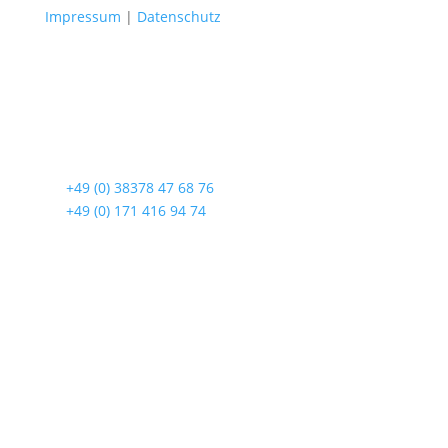
Impressum
|
Datenschutz
Radshop Usedom
Lindenstraße 108
17419 Seebad Ahlbeck
☎
+49 (0) 38378 47 68 76
☎
+49 (0) 171 416 94 74
Öffnungszeiten
Mo bis Fr. 9:00 – 18:00 Uhr
Sa.9:00 – 12:00 Uhr
So. geschlossen
Rückgabezeit: bis 18:00 Uhr