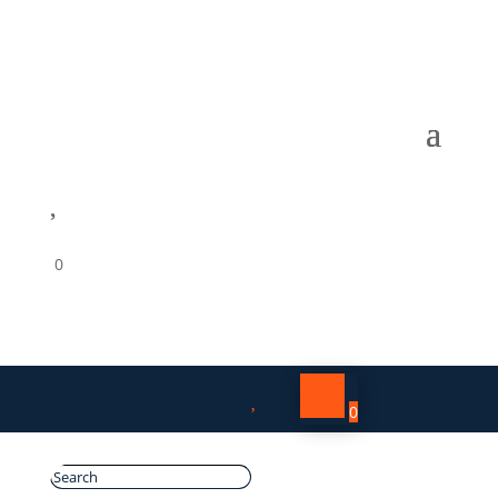

0

0