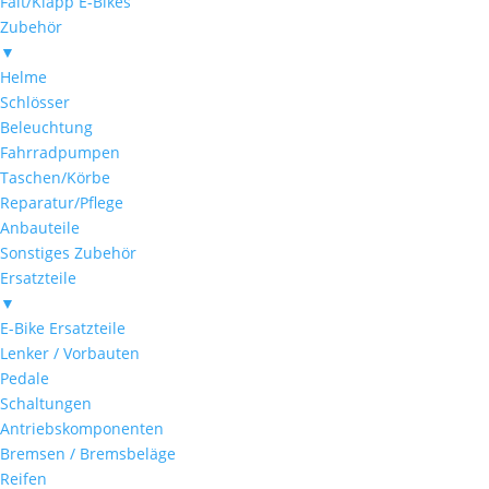
Falt/Klapp E-Bikes
Zubehör
▼
Helme
Schlösser
Beleuchtung
Fahrradpumpen
Taschen/Körbe
Reparatur/Pflege
Anbauteile
Sonstiges Zubehör
Ersatzteile
▼
E-Bike Ersatzteile
Lenker / Vorbauten
Pedale
Schaltungen
Antriebskomponenten
Bremsen / Bremsbeläge
Reifen