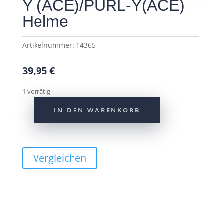
Y (ACE)/PURL-Y(ACE)
Helme
Artikelnummer:
14365
39,95
€
1 vorrätig
IN DEN WARENKORB
Abus
Rücklicht
für
HUD-
Vergleichen
Y
(ACE)/PURL-
Y(ACE)
Helme
Menge