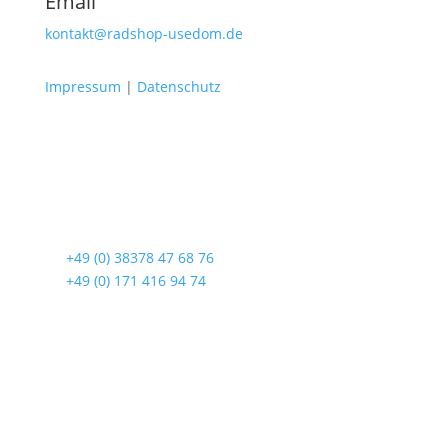
Email
kontakt@radshop-usedom.de
Impressum
|
Datenschutz
Radshop Usedom
Lindenstraße 108
17419 Seebad Ahlbeck
☎
+49 (0) 38378 47 68 76
☎
+49 (0) 171 416 94 74
Öffnungszeiten
Mo bis Fr. 9:00 – 18:00 Uhr
Sa.9:00 – 12:00 Uhr
So. geschlossen