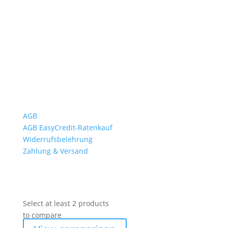
Mo bis Fr. 9:00 – 18:00 Uhr
Sa.9:00 – 12:00 Uhr
So. geschlossen
Rückgabezeit: bis 18:00 Uhr
Wichtiges
AGB
AGB EasyCredit-Ratenkauf
Widerrufsbelehrung
Zahlung & Versand
Select at least 2 products
to compare