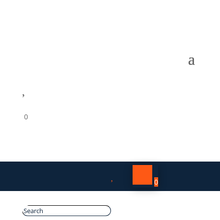

0

0