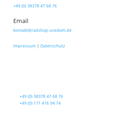
+49 (0) 38378 47 68 76
Email
kontakt@radshop-usedom.de
Impressum
|
Datenschutz
Radshop Usedom
Lindenstraße 108
17419 Seebad Ahlbeck
☎
+49 (0) 38378 47 68 76
☎
+49 (0) 171 416 94 74
Öffnungszeiten