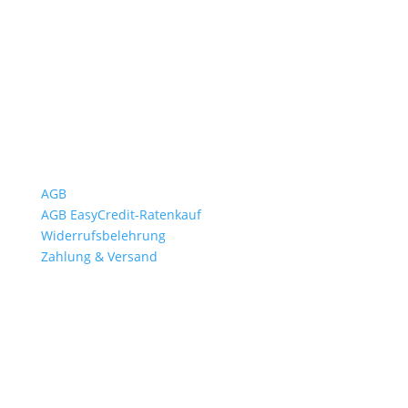
Sa.9:00 – 12:00 Uhr
So. geschlossen
Rückgabezeit: bis 18:00 Uhr
Wichtiges
AGB
AGB EasyCredit-Ratenkauf
Widerrufsbelehrung
Zahlung & Versand