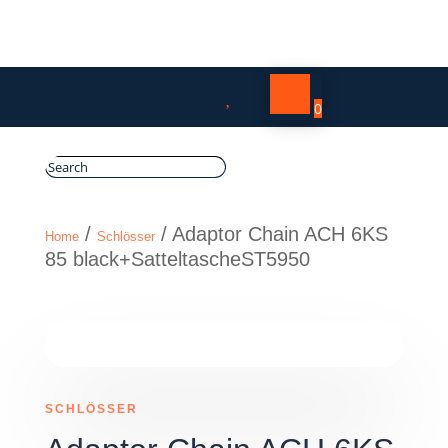

0
/
/ Adaptor Chain ACH 6KS
Home
Schlösser
85 black+SatteltascheST5950
SCHLÖSSER