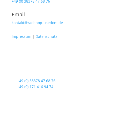
+49 (0) 38378 47 68 76
Email
kontakt@radshop-usedom.de
Impressum
|
Datenschutz
Radshop Usedom
Lindenstraße 108
17419 Seebad Ahlbeck
☎
+49 (0) 38378 47 68 76
☎
+49 (0) 171 416 94 74
Öffnungszeiten
Mo bis Fr. 9:00 – 18:00 Uhr