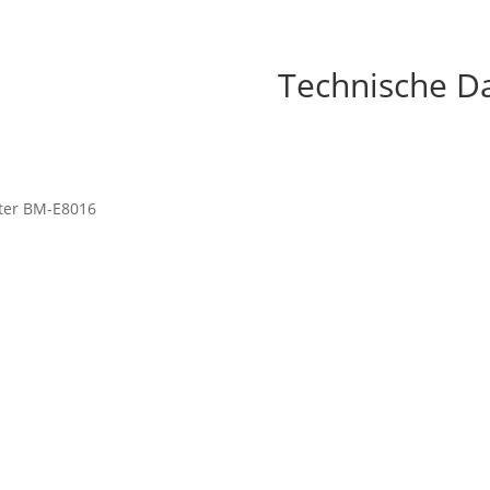
Technische D
ter BM-E8016
dshop Usedom
Öffnungszeiten
enstraße 108
Mo bis Fr. 9:00 – 18:00 Uhr