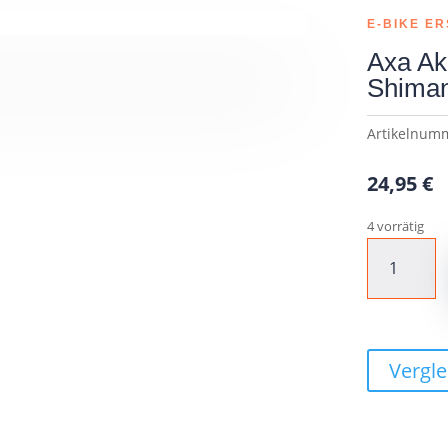
E-BIKE ER
Axa Ak
Shiman
Artikelnum
24,95
€
4 vorrätig
Axa
Akkuschloss
passend
für
Shimano
Steps
Vergle
Menge