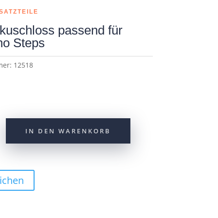
SATZTEILE
kuschloss passend für
o Steps
mer:
12518
IN DEN WARENKORB
ichen