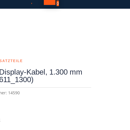

0
SATZTEILE
Display-Kabel, 1.300 mm
611_1300)
mer:
14590
g