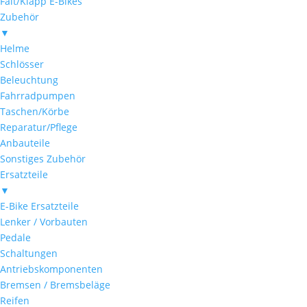
Falt/Klapp E-Bikes
Zubehör
▼
Helme
Schlösser
Beleuchtung
Fahrradpumpen
Taschen/Körbe
Reparatur/Pflege
Anbauteile
Sonstiges Zubehör
Ersatzteile
▼
E-Bike Ersatzteile
Lenker / Vorbauten
Pedale
Schaltungen
Antriebskomponenten
Bremsen / Bremsbeläge
Reifen