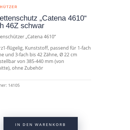
CHÜTZER
ettenschutz „Catena 4610“
h 46Z schwar
enschützer „Catena 4610“
z1-flügelig, Kunststoff, passend für 1-fach
ne und 3-fach bis 42 Zähne, Ø 22 cm
stellbar von 385-440 mm (von
itte), ohne Zubehör
mer:
14105
IN DEN WARENKORB