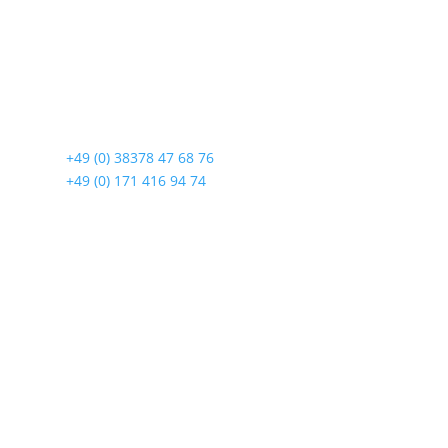
Radshop Usedom
Lindenstraße 108
17419 Seebad Ahlbeck
☎
+49 (0) 38378 47 68 76
☎
+49 (0) 171 416 94 74
Öffnungszeiten
Mo bis Fr. 9:00 – 18:00 Uhr
Sa.9:00 – 12:00 Uhr
So. geschlossen
Rückgabezeit: bis 18:00 Uhr
Wichtiges