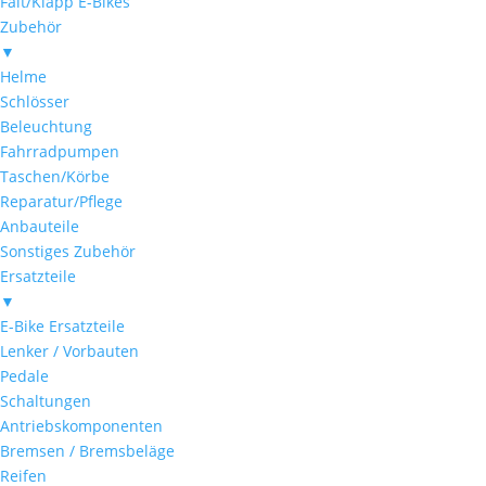
Falt/Klapp E-Bikes
Zubehör
▼
Helme
Schlösser
Beleuchtung
Fahrradpumpen
Taschen/Körbe
Reparatur/Pflege
Anbauteile
Sonstiges Zubehör
Ersatzteile
▼
E-Bike Ersatzteile
Lenker / Vorbauten
Pedale
Schaltungen
Antriebskomponenten
Bremsen / Bremsbeläge
Reifen