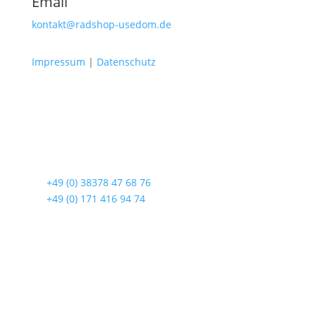
Email
kontakt@radshop-usedom.de
Impressum
|
Datenschutz
Radshop Usedom
Lindenstraße 108
17419 Seebad Ahlbeck
☎
+49 (0) 38378 47 68 76
☎
+49 (0) 171 416 94 74
Öffnungszeiten
Mo bis Fr. 9:00 – 18:00 Uhr
Sa.9:00 – 12:00 Uhr
So. geschlossen