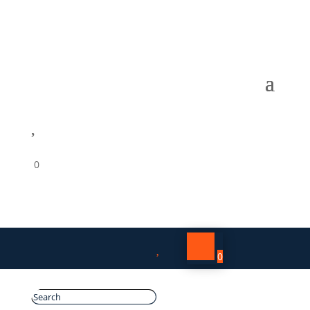

0

0