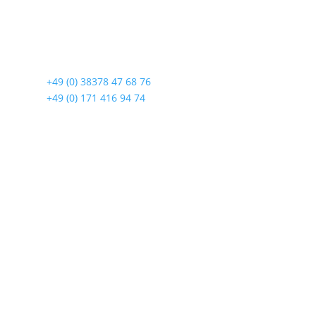
Lindenstraße 108
17419 Seebad Ahlbeck
☎
+49 (0) 38378 47 68 76
☎
+49 (0) 171 416 94 74
Öffnungszeiten
Mo bis Fr. 9:00 – 18:00 Uhr
Sa.9:00 – 12:00 Uhr
So. geschlossen
Rückgabezeit: bis 18:00 Uhr
Wichtiges