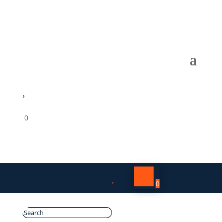

0

0