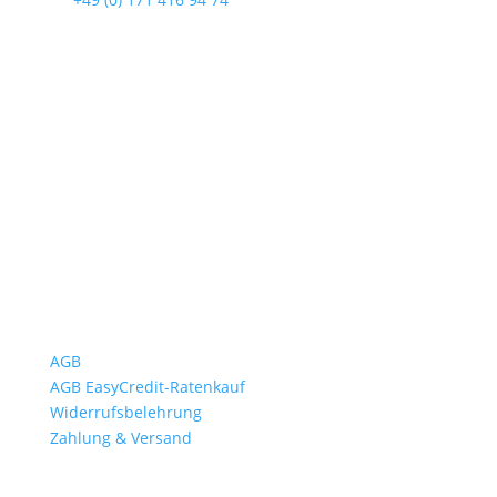
Öffnungszeiten
Mo bis Fr. 9:00 – 18:00 Uhr
Sa.9:00 – 12:00 Uhr
So. geschlossen
Rückgabezeit: bis 18:00 Uhr
Wichtiges
AGB
AGB EasyCredit-Ratenkauf
Widerrufsbelehrung
Zahlung & Versand