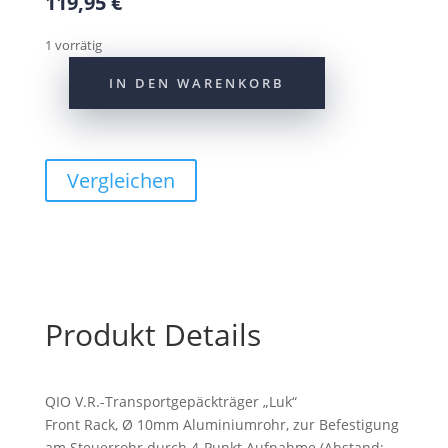
119,95
€
1 vorrätig
IN DEN WARENKORB
QIO
V.R.-
Transportgepäckträger
"Luk"
Vergleichen
ink.
MIK
u.KF
Menge
Produkt Details
QIO V.R.-Transportgepäckträger „Luk“
Front Rack, Ø 10mm Aluminiumrohr, zur Befestigung
am Steuerrohr durch 4-Punkt Aufnahme (Abstand: