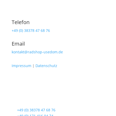
Telefon
+49 (0) 38378 47 68 76
Email
kontakt@radshop-usedom.de
Impressum
|
Datenschutz
Radshop Usedom
Lindenstraße 108
17419 Seebad Ahlbeck
☎
+49 (0) 38378 47 68 76
☎
+49 (0) 171 416 94 74