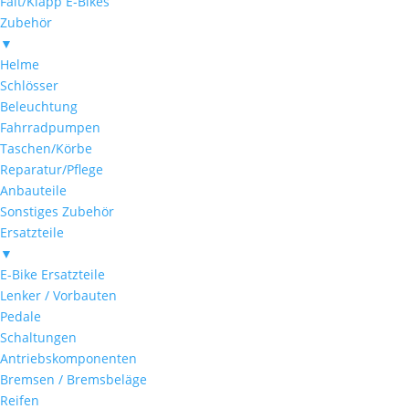
Falt/Klapp E-Bikes
Zubehör
▼
Helme
Schlösser
Beleuchtung
Fahrradpumpen
Taschen/Körbe
Reparatur/Pflege
Anbauteile
Sonstiges Zubehör
Ersatzteile
▼
E-Bike Ersatzteile
Lenker / Vorbauten
Pedale
Schaltungen
Antriebskomponenten
Bremsen / Bremsbeläge
Reifen