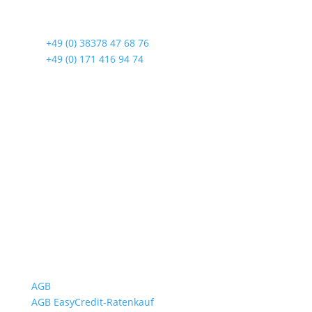
Lindenstraße 108
17419 Seebad Ahlbeck
☎
+49 (0) 38378 47 68 76
☎
+49 (0) 171 416 94 74
Öffnungszeiten
Mo bis Fr. 9:00 – 18:00 Uhr
Sa.9:00 – 12:00 Uhr
So. geschlossen
Rückgabezeit: bis 18:00 Uhr
Wichtiges
AGB
AGB EasyCredit-Ratenkauf