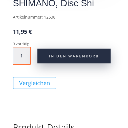
SHIMANO, Disc Shi
Artikelnummer:
12538
11,95
€
3 vorrätig
Scheibenbremsadapter
IN DEN WARENKORB
SHIMANO,
Disc
Shi
Menge
Vergleichen
Produkt Details