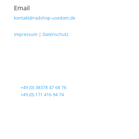
Email
kontakt@radshop-usedom.de
Impressum
|
Datenschutz
Radshop Usedom
Lindenstraße 108
17419 Seebad Ahlbeck
☎
+49 (0) 38378 47 68 76
☎
+49 (0) 171 416 94 74
Öffnungszeiten
Mo bis Fr. 9:00 – 18:00 Uhr
Sa.9:00 – 12:00 Uhr