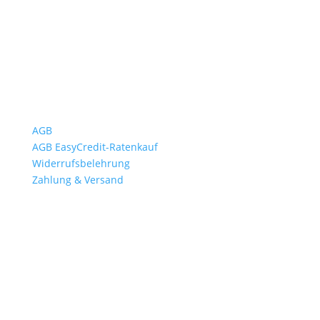
So. geschlossen
Rückgabezeit: bis 18:00 Uhr
Wichtiges
AGB
AGB EasyCredit-Ratenkauf
Widerrufsbelehrung
Zahlung & Versand