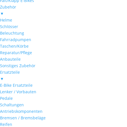
Falt/Klapp E-Bikes
Zubehör
▼
Helme
Schlösser
Beleuchtung
Fahrradpumpen
Taschen/Körbe
Reparatur/Pflege
Anbauteile
Sonstiges Zubehör
Ersatzteile
▼
E-Bike Ersatzteile
Lenker / Vorbauten
Pedale
Schaltungen
Antriebskomponenten
Bremsen / Bremsbeläge
Reifen