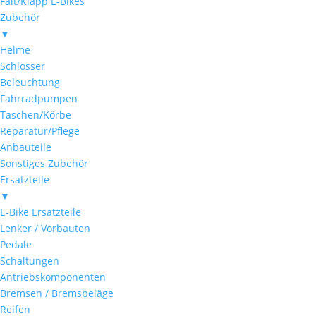
Falt/Klapp E-Bikes
Zubehör
▼
Helme
Schlösser
Beleuchtung
Fahrradpumpen
Taschen/Körbe
Reparatur/Pflege
Anbauteile
Sonstiges Zubehör
Ersatzteile
▼
E-Bike Ersatzteile
Lenker / Vorbauten
Pedale
Schaltungen
Antriebskomponenten
Bremsen / Bremsbeläge
Reifen