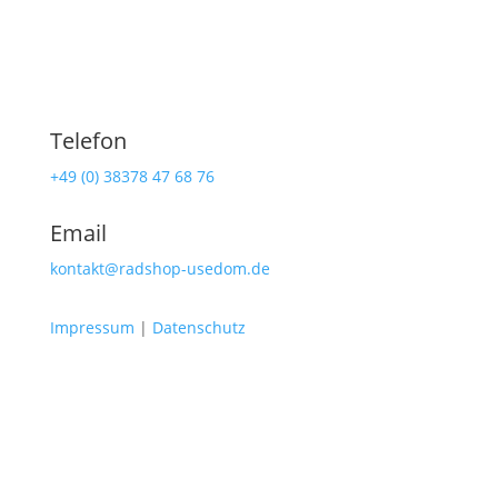
Telefon
+49 (0) 38378 47 68 76
Email
kontakt@radshop-usedom.de
Impressum
|
Datenschutz
Radshop Usedom
Lindenstraße 108
17419 Seebad Ahlbeck