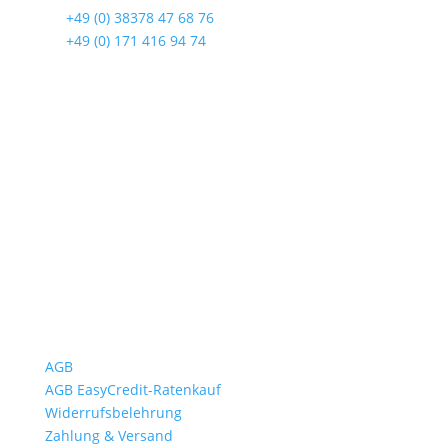
☎
+49 (0) 38378 47 68 76
☎
+49 (0) 171 416 94 74
Öffnungszeiten
Mo bis Fr. 9:00 – 18:00 Uhr
Sa.9:00 – 12:00 Uhr
So. geschlossen
Rückgabezeit: bis 18:00 Uhr
Wichtiges
AGB
AGB EasyCredit-Ratenkauf
Widerrufsbelehrung
Zahlung & Versand