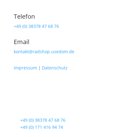
Telefon
+49 (0) 38378 47 68 76
Email
kontakt@radshop-usedom.de
Impressum
|
Datenschutz
Radshop Usedom
Lindenstraße 108
17419 Seebad Ahlbeck
☎
+49 (0) 38378 47 68 76
☎
+49 (0) 171 416 94 74