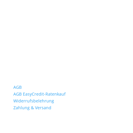
Öffnungszeiten
Mo bis Fr. 9:00 – 18:00 Uhr
Sa.9:00 – 12:00 Uhr
So. geschlossen
Rückgabezeit: bis 18:00 Uhr
Wichtiges
AGB
AGB EasyCredit-Ratenkauf
Widerrufsbelehrung
Zahlung & Versand