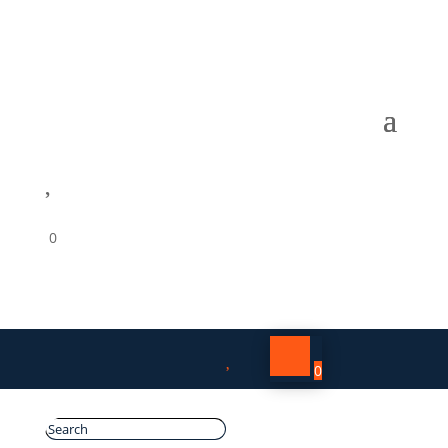

0

0