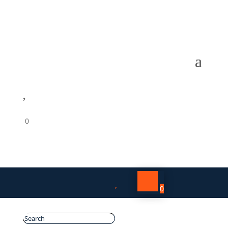

0

0