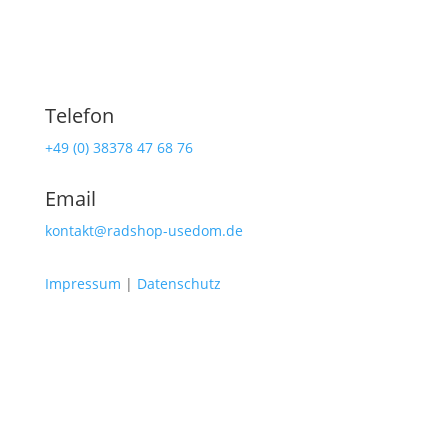
Telefon
+49 (0) 38378 47 68 76
Email
kontakt@radshop-usedom.de
Impressum
|
Datenschutz
Radshop Usedom
Lindenstraße 108
17419 Seebad Ahlbeck