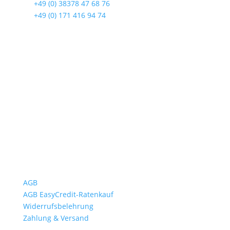
☎
+49 (0) 38378 47 68 76
☎
+49 (0) 171 416 94 74
Öffnungszeiten
Mo bis Fr. 9:00 – 18:00 Uhr
Sa.9:00 – 12:00 Uhr
So. geschlossen
Rückgabezeit: bis 18:00 Uhr
Wichtiges
AGB
AGB EasyCredit-Ratenkauf
Widerrufsbelehrung
Zahlung & Versand