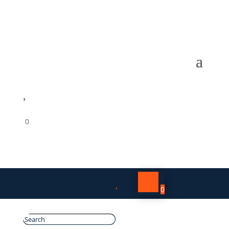

0

0