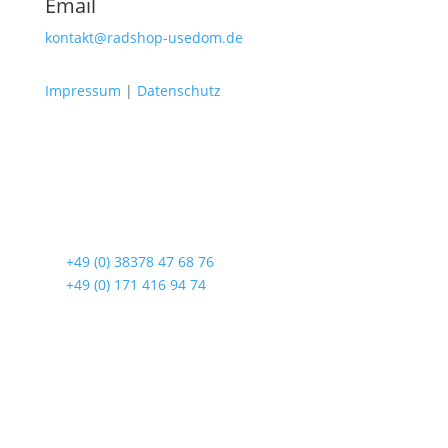
Email
kontakt@radshop-usedom.de
Impressum
|
Datenschutz
Radshop Usedom
Lindenstraße 108
17419 Seebad Ahlbeck
☎
+49 (0) 38378 47 68 76
☎
+49 (0) 171 416 94 74
Öffnungszeiten
Mo bis Fr. 9:00 – 18:00 Uhr
Sa.9:00 – 12:00 Uhr
So. geschlossen