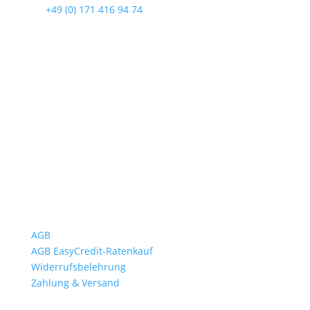
☎
+49 (0) 171 416 94 74
Öffnungszeiten
Mo bis Fr. 9:00 – 18:00 Uhr
Sa.9:00 – 12:00 Uhr
So. geschlossen
Rückgabezeit: bis 18:00 Uhr
Wichtiges
AGB
AGB EasyCredit-Ratenkauf
Widerrufsbelehrung
Zahlung & Versand