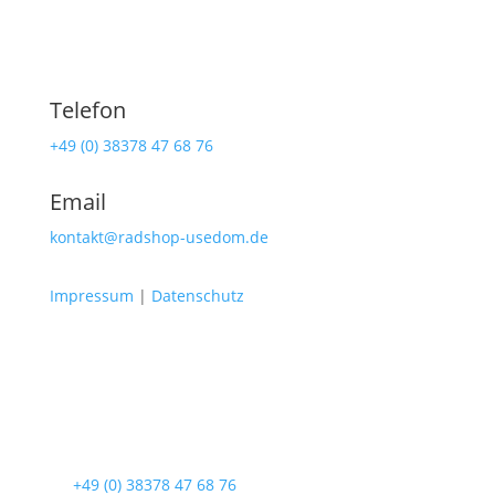
Telefon
+49 (0) 38378 47 68 76
Email
kontakt@radshop-usedom.de
Impressum
|
Datenschutz
Radshop Usedom
Lindenstraße 108
17419 Seebad Ahlbeck
☎
+49 (0) 38378 47 68 76