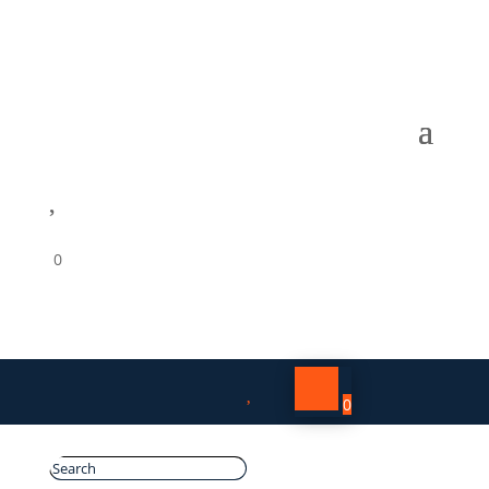

0

0