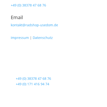
+49 (0) 38378 47 68 76
Email
kontakt@radshop-usedom.de
Impressum
|
Datenschutz
Radshop Usedom
Lindenstraße 108
17419 Seebad Ahlbeck
☎
+49 (0) 38378 47 68 76
☎
+49 (0) 171 416 94 74
Öffnungszeiten