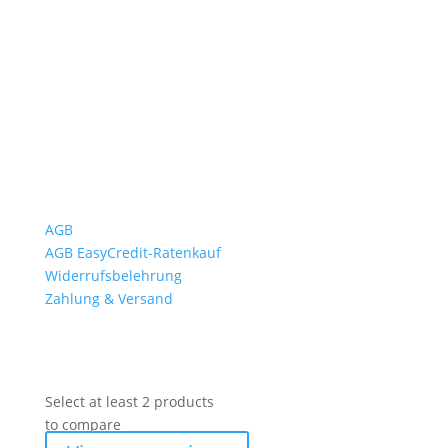
Mo bis Fr. 9:00 – 18:00 Uhr
Sa.9:00 – 12:00 Uhr
So. geschlossen
Rückgabezeit: bis 18:00 Uhr
Wichtiges
AGB
AGB EasyCredit-Ratenkauf
Widerrufsbelehrung
Zahlung & Versand
Select at least 2 products
to compare