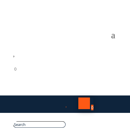

0

0