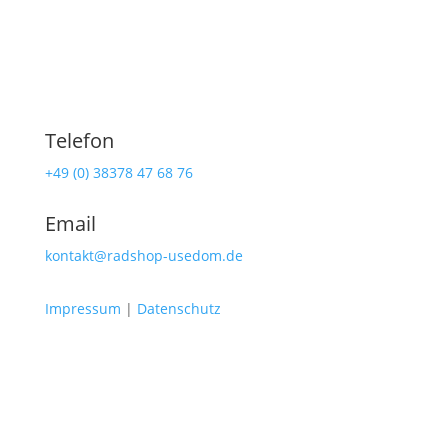
Telefon
+49 (0) 38378 47 68 76
Email
kontakt@radshop-usedom.de
Impressum
|
Datenschutz
Radshop Usedom
Lindenstraße 108
17419 Seebad Ahlbeck