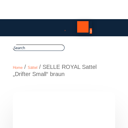

0
/
/ SELLE ROYAL Sattel
Home
Sättel
„Drifter Small“ braun