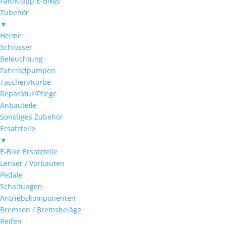
Falt/Klapp E-Bikes
Zubehör
▼
Helme
Schlösser
Beleuchtung
Fahrradpumpen
Taschen/Körbe
Reparatur/Pflege
Anbauteile
Sonstiges Zubehör
Ersatzteile
▼
E-Bike Ersatzteile
Lenker / Vorbauten
Pedale
Schaltungen
Antriebskomponenten
Bremsen / Bremsbeläge
Reifen