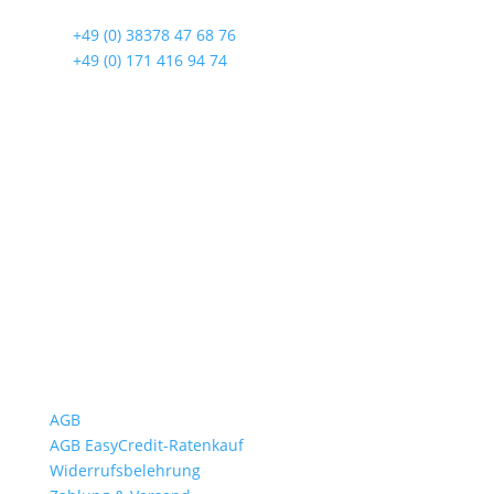
☎
+49 (0) 38378 47 68 76
☎
+49 (0) 171 416 94 74
Öffnungszeiten
Mo bis Fr. 9:00 – 18:00 Uhr
Sa.9:00 – 12:00 Uhr
So. geschlossen
Rückgabezeit: bis 18:00 Uhr
Wichtiges
AGB
AGB EasyCredit-Ratenkauf
Widerrufsbelehrung