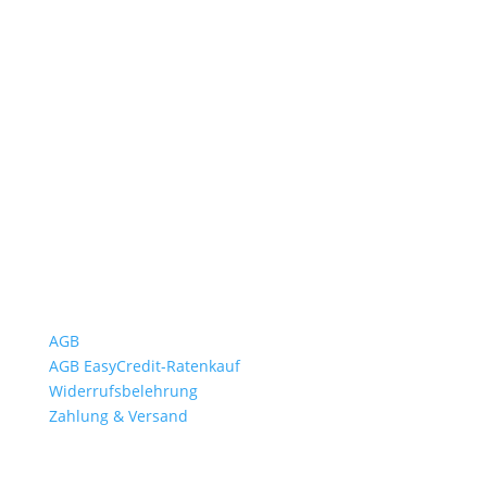
Öffnungszeiten
Mo bis Fr. 9:00 – 18:00 Uhr
Sa.9:00 – 12:00 Uhr
So. geschlossen
Rückgabezeit: bis 18:00 Uhr
Wichtiges
AGB
AGB EasyCredit-Ratenkauf
Widerrufsbelehrung
Zahlung & Versand