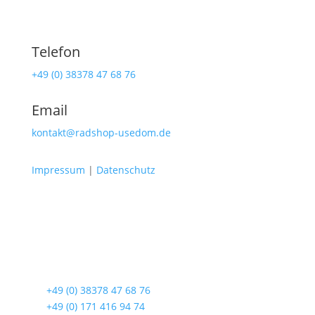
Telefon
+49 (0) 38378 47 68 76
Email
kontakt@radshop-usedom.de
Impressum
|
Datenschutz
Radshop Usedom
Lindenstraße 108
17419 Seebad Ahlbeck
☎
+49 (0) 38378 47 68 76
☎
+49 (0) 171 416 94 74