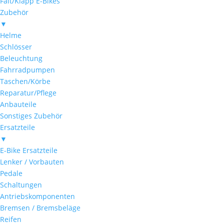
Falt/Klapp E-Bikes
Zubehör
▼
Helme
Schlösser
Beleuchtung
Fahrradpumpen
Taschen/Körbe
Reparatur/Pflege
Anbauteile
Sonstiges Zubehör
Ersatzteile
▼
E-Bike Ersatzteile
Lenker / Vorbauten
Pedale
Schaltungen
Antriebskomponenten
Bremsen / Bremsbeläge
Reifen