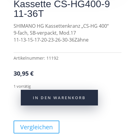
Kassette CS-HG400-9
11-36T
SHIMANO HG Kassettenkranz „CS-HG 400“
9-fach, SB-verpackt, Mod.17
11-13-15-17-20-23-26-30-36Zähne
Artikelnummer:
11192
30,95
€
1 vorrätig
IN DEN WARENKORB
Shimano
9-
Fach
Kassette
Vergleichen
CS-