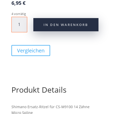
6,95
€
4 vorrätig
Shimano
IN DEN WARENKORB
Ersatz-
Ritzel
für
CS-
M9100
Vergleichen
14
Zähne
Menge
Produkt Details
Shimano Ersatz-Ritzel für CS-M9100 14 Zähne
Micro Spline