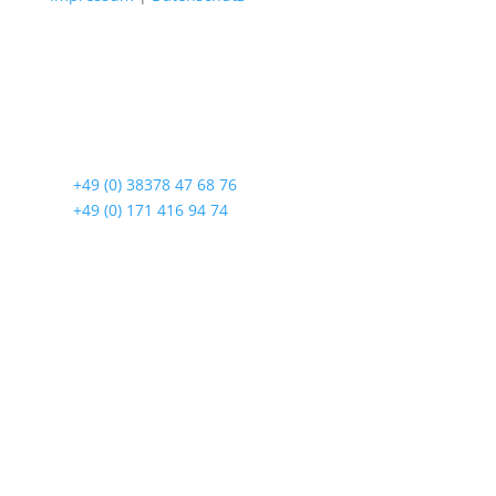
Radshop Usedom
Lindenstraße 108
17419 Seebad Ahlbeck
☎
+49 (0) 38378 47 68 76
☎
+49 (0) 171 416 94 74
Öffnungszeiten
Mo bis Fr. 9:00 – 18:00 Uhr
Sa.9:00 – 12:00 Uhr
So. geschlossen
Rückgabezeit: bis 18:00 Uhr