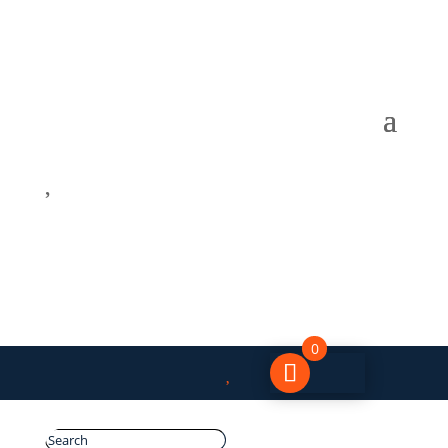

0
0
