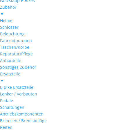
Falt/Klapp E-Bikes
Zubehör
▼
Helme
Schlösser
Beleuchtung
Fahrradpumpen
Taschen/Körbe
Reparatur/Pflege
Anbauteile
Sonstiges Zubehör
Ersatzteile
▼
E-Bike Ersatzteile
Lenker / Vorbauten
Pedale
Schaltungen
Antriebskomponenten
Bremsen / Bremsbeläge
Reifen