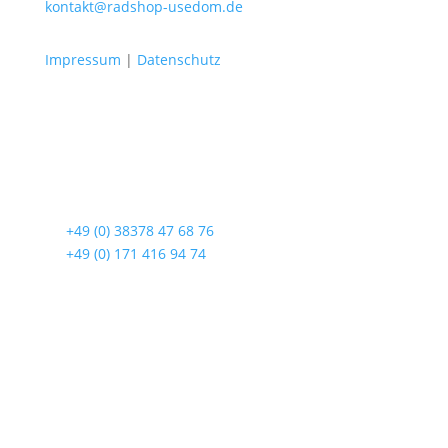
kontakt@radshop-usedom.de
Impressum
|
Datenschutz
Radshop Usedom
Lindenstraße 108
17419 Seebad Ahlbeck
☎
+49 (0) 38378 47 68 76
☎
+49 (0) 171 416 94 74
Öffnungszeiten
Mo bis Fr. 9:00 – 18:00 Uhr
Sa.9:00 – 12:00 Uhr
So. geschlossen
Rückgabezeit: bis 18:00 Uhr