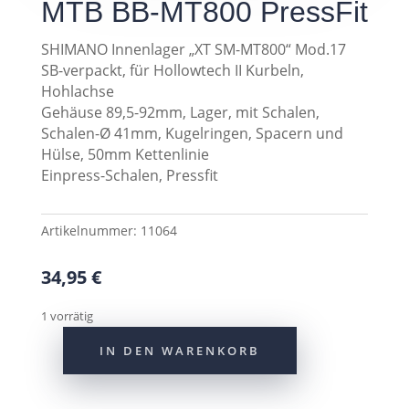
MTB BB-MT800 PressFit
SHIMANO Innenlager „XT SM-MT800“ Mod.17
SB-verpackt, für Hollowtech II Kurbeln,
Hohlachse
Gehäuse 89,5-92mm, Lager, mit Schalen,
Schalen-Ø 41mm, Kugelringen, Spacern und
Hülse, 50mm Kettenlinie
Einpress-Schalen, Pressfit
Artikelnummer:
11064
34,95
€
1 vorrätig
IN DEN WARENKORB
Shimano
Innenlager
MTB