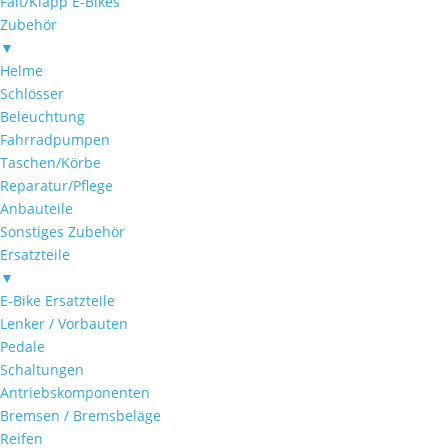
Falt/Klapp E-Bikes
Zubehör
▼
Helme
Schlösser
Beleuchtung
Fahrradpumpen
Taschen/Körbe
Reparatur/Pflege
Anbauteile
Sonstiges Zubehör
Ersatzteile
▼
E-Bike Ersatzteile
Lenker / Vorbauten
Pedale
Schaltungen
Antriebskomponenten
Bremsen / Bremsbeläge
Reifen