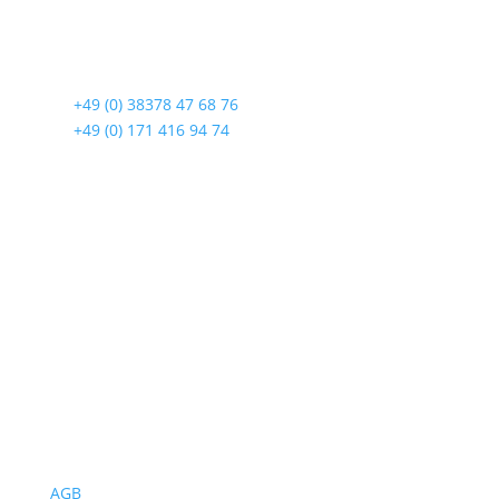
Lindenstraße 108
17419 Seebad Ahlbeck
☎
+49 (0) 38378 47 68 76
☎
+49 (0) 171 416 94 74
Öffnungszeiten
Mo bis Fr. 9:00 – 18:00 Uhr
Sa.9:00 – 12:00 Uhr
So. geschlossen
Rückgabezeit: bis 18:00 Uhr
Wichtiges
AGB