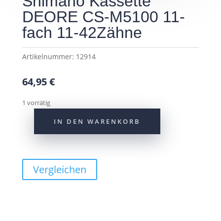
Shimano Kassette
DEORE CS-M5100 11-
fach 11-42Zähne
Artikelnummer:
12914
64,95
€
1 vorrätig
IN DEN WARENKORB
Shimano
Kassette
DEORE
CS-
Vergleichen
M5100
11-
fach
11-
42Zähne