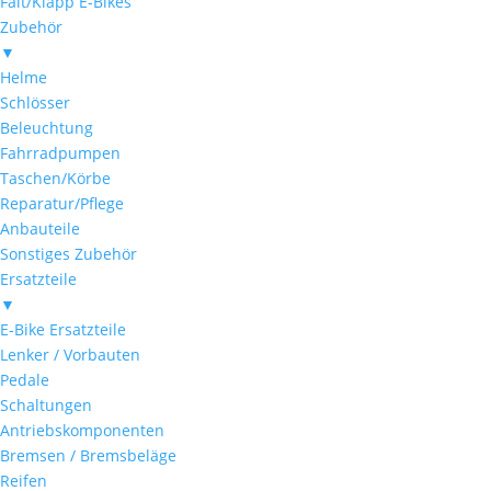
Falt/Klapp E-Bikes
Zubehör
▼
Helme
Schlösser
Beleuchtung
Fahrradpumpen
Taschen/Körbe
Reparatur/Pflege
Anbauteile
Sonstiges Zubehör
Ersatzteile
▼
E-Bike Ersatzteile
Lenker / Vorbauten
Pedale
Schaltungen
Antriebskomponenten
Bremsen / Bremsbeläge
Reifen