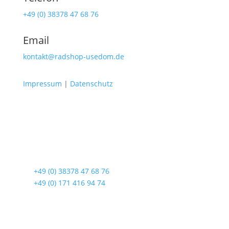
+49 (0) 38378 47 68 76
Email
kontakt@radshop-usedom.de
Impressum
|
Datenschutz
Radshop Usedom
Lindenstraße 108
17419 Seebad Ahlbeck
☎
+49 (0) 38378 47 68 76
☎
+49 (0) 171 416 94 74
Öffnungszeiten