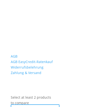
Mo bis Fr. 9:00 – 18:00 Uhr
Sa.9:00 – 12:00 Uhr
So. geschlossen
Rückgabezeit: bis 18:00 Uhr
Wichtiges
AGB
AGB EasyCredit-Ratenkauf
Widerrufsbelehrung
Zahlung & Versand
Select at least 2 products
to compare