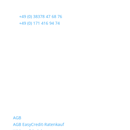
17419 Seebad Ahlbeck
☎
+49 (0) 38378 47 68 76
☎
+49 (0) 171 416 94 74
Öffnungszeiten
Mo bis Fr. 9:00 – 18:00 Uhr
Sa.9:00 – 12:00 Uhr
So. geschlossen
Rückgabezeit: bis 18:00 Uhr
Wichtiges
AGB
AGB EasyCredit-Ratenkauf