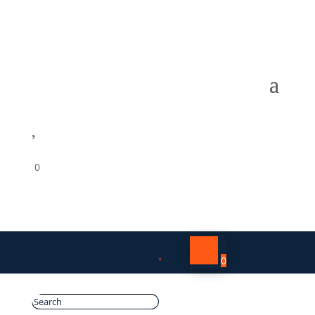

0

0