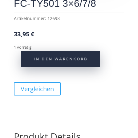
FC-TY501 3×6/7/8
Artikelnummer:
12698
33,95
€
1 vorrätig
IN DEN WARENKORB
Shimano
Kurbelgarnitur
FC-
TY501
Vergleichen
3x6/7/8
Menge
Produkt Details