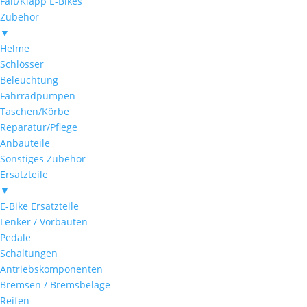
Falt/Klapp E-Bikes
Zubehör
▼
Helme
Schlösser
Beleuchtung
Fahrradpumpen
Taschen/Körbe
Reparatur/Pflege
Anbauteile
Sonstiges Zubehör
Ersatzteile
▼
E-Bike Ersatzteile
Lenker / Vorbauten
Pedale
Schaltungen
Antriebskomponenten
Bremsen / Bremsbeläge
Reifen