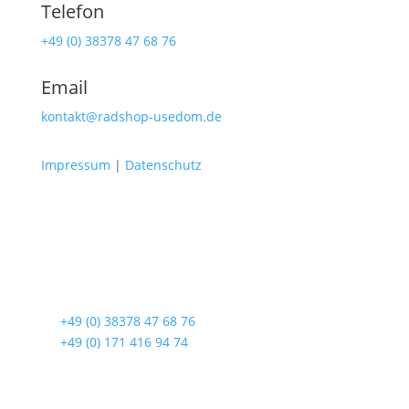
Telefon
+49 (0) 38378 47 68 76
Email
kontakt@radshop-usedom.de
Impressum
|
Datenschutz
Radshop Usedom
Lindenstraße 108
17419 Seebad Ahlbeck
☎
+49 (0) 38378 47 68 76
☎
+49 (0) 171 416 94 74
Öffnungszeiten