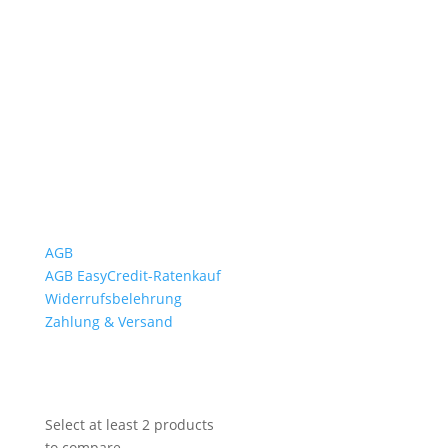
Mo bis Fr. 9:00 – 18:00 Uhr
Sa.9:00 – 12:00 Uhr
So. geschlossen
Rückgabezeit: bis 18:00 Uhr
Wichtiges
AGB
AGB EasyCredit-Ratenkauf
Widerrufsbelehrung
Zahlung & Versand
Select at least 2 products
to compare