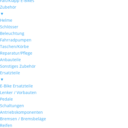
Falt/Klapp E-Bikes
Zubehör
▼
Helme
Schlösser
Beleuchtung
Fahrradpumpen
Taschen/Körbe
Reparatur/Pflege
Anbauteile
Sonstiges Zubehör
Ersatzteile
▼
E-Bike Ersatzteile
Lenker / Vorbauten
Pedale
Schaltungen
Antriebskomponenten
Bremsen / Bremsbeläge
Reifen