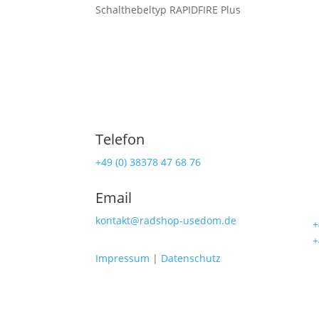
Schalthebeltyp RAPIDFIRE Plus
Telefon
Ra
+49 (0) 38378 47 68 76
Lind
Email
174
kontakt@radshop-usedom.de
☎
+
☎
+
Impressum
|
Datenschutz