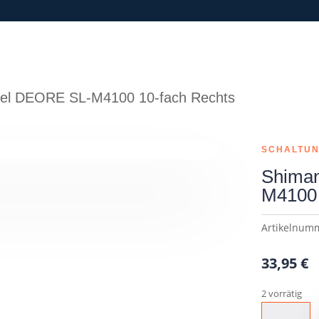
bel DEORE SL-M4100 10-fach Rechts
SCHALTU
Shiman
M4100 
Artikelnum
33,95
€
2 vorrätig
Shimano