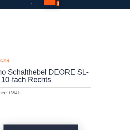

0
NGEN
o Schalthebel DEORE SL-
10-fach Rechts
mer:
13841