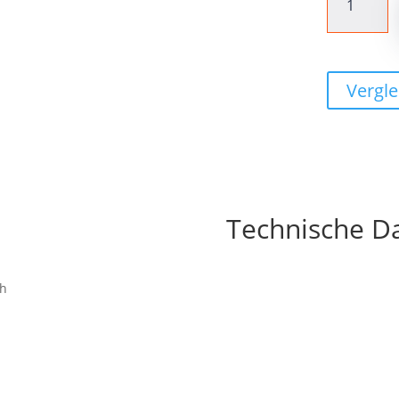
Schalthebel
DEORE
SL-
M4100
Vergle
10-
fach
Rechts
Menge
Technische D
ch