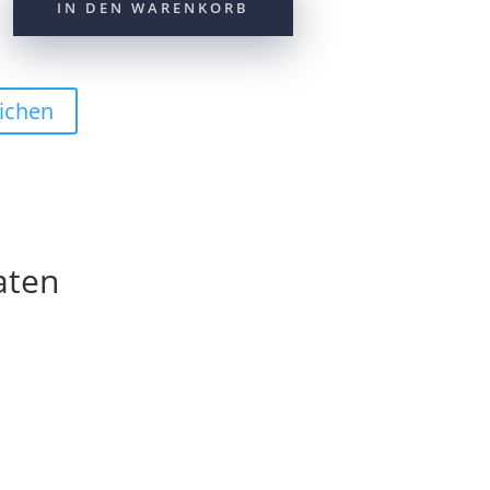
IN DEN WARENKORB
ichen
aten