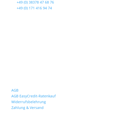
☎
+49 (0) 38378 47 68 76
☎
+49 (0) 171 416 94 74
Öffnungszeiten
Mo bis Fr. 9:00 – 18:00 Uhr
Sa.9:00 – 12:00 Uhr
So. geschlossen
Rückgabezeit: bis 18:00 Uhr
Wichtiges
AGB
AGB EasyCredit-Ratenkauf
Widerrufsbelehrung
Zahlung & Versand