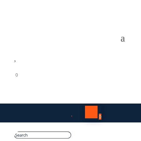

0

0