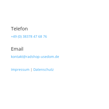
Telefon
+49 (0) 38378 47 68 76
Email
kontakt@radshop-usedom.de
Impressum
|
Datenschutz
Radshop Usedom
Lindenstraße 108
17419 Seebad Ahlbeck