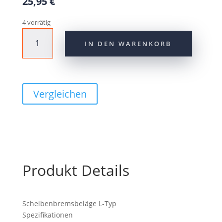
25,95
€
4 vorrätig
Shimano
IN DEN WARENKORB
Scheibenbremsbelag
L05A-
RF
Resin
Aluträger
Vergleichen
Menge
Produkt Details
Scheibenbremsbeläge L-Typ
Spezifikationen