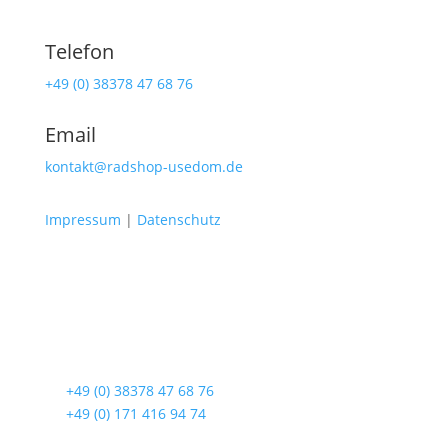
Telefon
+49 (0) 38378 47 68 76
Email
kontakt@radshop-usedom.de
Impressum
|
Datenschutz
Radshop Usedom
Lindenstraße 108
17419 Seebad Ahlbeck
☎
+49 (0) 38378 47 68 76
☎
+49 (0) 171 416 94 74