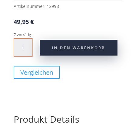
Artikelnummer:
12998
49,95
€
7 vorrätig
SIGMA
IN DEN WARENKORB
Fahrradcomputer
BC
8.0
Kabellos
Vergleichen
Menge
Produkt Details