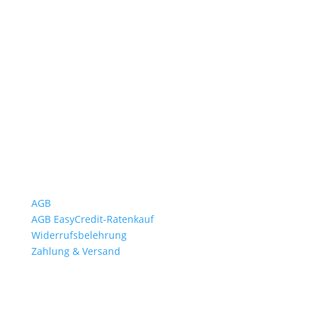
Öffnungszeiten
Mo bis Fr. 9:00 – 18:00 Uhr
Sa.9:00 – 12:00 Uhr
So. geschlossen
Rückgabezeit: bis 18:00 Uhr
Wichtiges
AGB
AGB EasyCredit-Ratenkauf
Widerrufsbelehrung
Zahlung & Versand