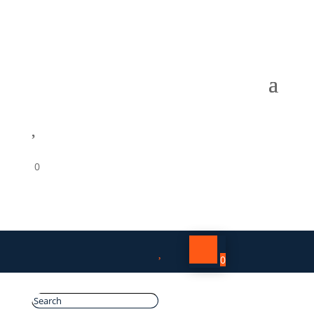

0

0