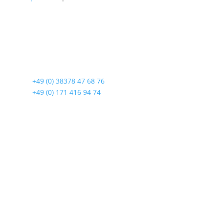
Radshop Usedom
Lindenstraße 108
17419 Seebad Ahlbeck
☎
+49 (0) 38378 47 68 76
☎
+49 (0) 171 416 94 74
Öffnungszeiten
Mo bis Fr. 9:00 – 18:00 Uhr
Sa.9:00 – 12:00 Uhr
So. geschlossen
Rückgabezeit: bis 18:00 Uhr