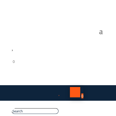

0

0