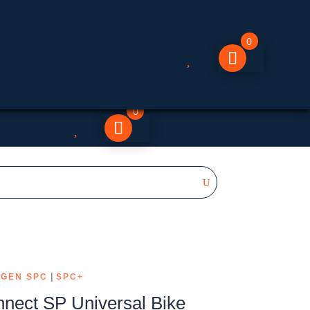
0

0

|
GEN SPC
SPC+
nect SP Universal Bike