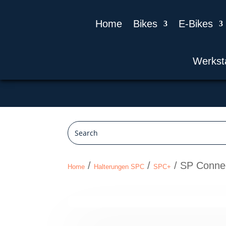
Home
Bikes
E-Bikes
Werkst
/
/
/ SP Connec
Home
Halterungen SPC
SPC+