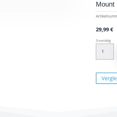
Mount
Artikelnum
29,99
€
3 vorrätig
SP
Connect
SP
Universal
Bike
Mount
Vergle
Menge