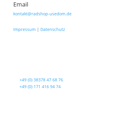
Email
kontakt@radshop-usedom.de
Impressum
|
Datenschutz
Radshop Usedom
Lindenstraße 108
17419 Seebad Ahlbeck
☎
+49 (0) 38378 47 68 76
☎
+49 (0) 171 416 94 74
Öffnungszeiten
Mo bis Fr. 9:00 – 18:00 Uhr
Sa.9:00 – 12:00 Uhr