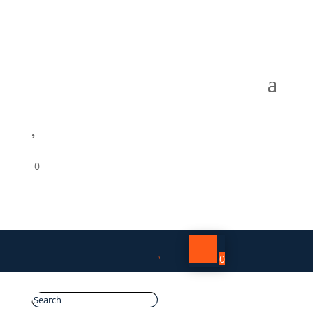

0

0