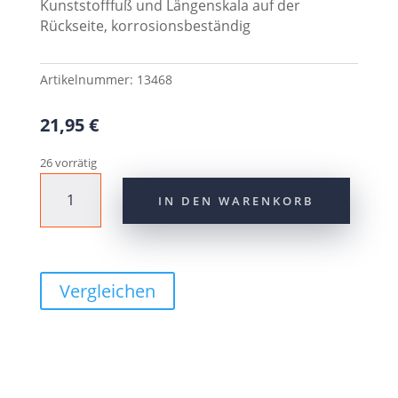
Kunststofffuß und Längenskala auf der
Rückseite, korrosionsbeständig
Artikelnummer:
13468
21,95
€
26 vorrätig
URSUS
IN DEN WARENKORB
Hinterbauständer
"R78XL
-
King
Evo
Vergleichen
Rear
XL"
Menge