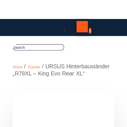

0
/
/ URSUS Hinterbauständer
Home
Ständer
„R78XL – King Evo Rear XL“