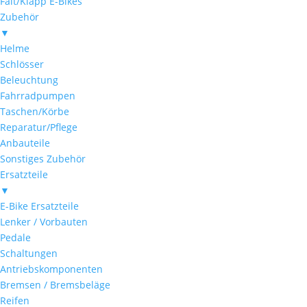
Falt/Klapp E-Bikes
Zubehör
▼
Helme
Schlösser
Beleuchtung
Fahrradpumpen
Taschen/Körbe
Reparatur/Pflege
Anbauteile
Sonstiges Zubehör
Ersatzteile
▼
E-Bike Ersatzteile
Lenker / Vorbauten
Pedale
Schaltungen
Antriebskomponenten
Bremsen / Bremsbeläge
Reifen