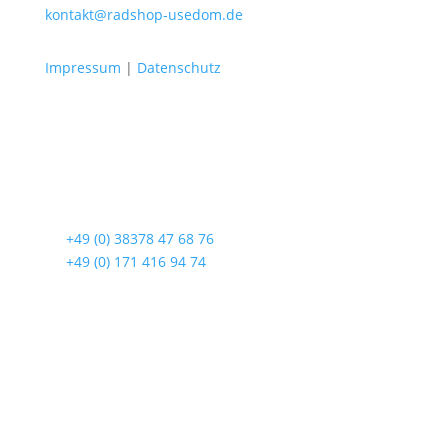
kontakt@radshop-usedom.de
Impressum
|
Datenschutz
Radshop Usedom
Lindenstraße 108
17419 Seebad Ahlbeck
☎
+49 (0) 38378 47 68 76
☎
+49 (0) 171 416 94 74
Öffnungszeiten
Mo bis Fr. 9:00 – 18:00 Uhr
Sa.9:00 – 12:00 Uhr
So. geschlossen
Rückgabezeit: bis 18:00 Uhr